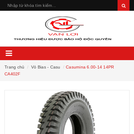
Trang chủ
Vỏ Bias - Casu
Casumina 6.00-14 14PR
CA402F