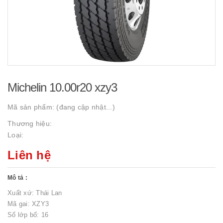
Michelin 10.00r20 xzy3
Mã sản phẩm:
(đang cập nhật...)
Thương hiệu:
Loại:
Liên hệ
Mô tả :
Xuất xứ: Thái Lan
Mã gai: XZY3
Số lớp bố: 16