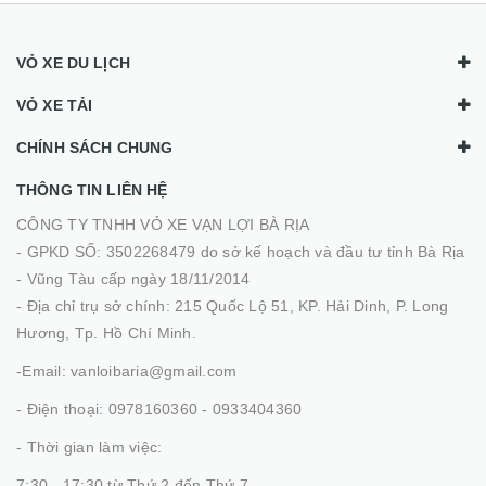
VỎ XE DU LỊCH
VỎ XE TẢI
CHÍNH SÁCH CHUNG
THÔNG TIN LIÊN HỆ
CÔNG TY TNHH VỎ XE VẠN LỢI BÀ RỊA
- GPKD SỐ: 3502268479 do sở kế hoạch và đầu tư tỉnh Bà Rịa
- Vũng Tàu cấp ngày 18/11/2014
- Địa chỉ trụ sở chính: 215 Quốc Lộ 51, KP. Hải Dinh, P. Long
Hương, Tp. Hồ Chí Minh.
-Email: vanloibaria@gmail.com
- Điện thoại: 0978160360 - 0933404360
- Thời gian làm việc:
7:30 - 17:30 từ Thứ 2 đến Thứ 7