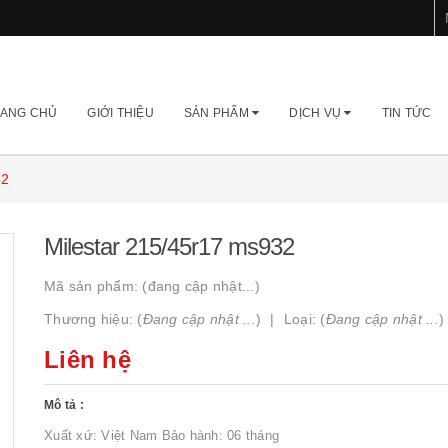
ANG CHỦ
GIỚI THIỆU
SẢN PHẨM
DỊCH VỤ
TIN TỨC
32
Milestar 215/45r17 ms932
Mã sản phẩm:
(đang cập nhật...)
Thương hiệu: (
Đang cập nhật ...
)
Loại: (
Đang cập nhật ...
)
Liên hệ
Mô tả :
Xuất xứ: Việt Nam Bảo hành: 06 tháng