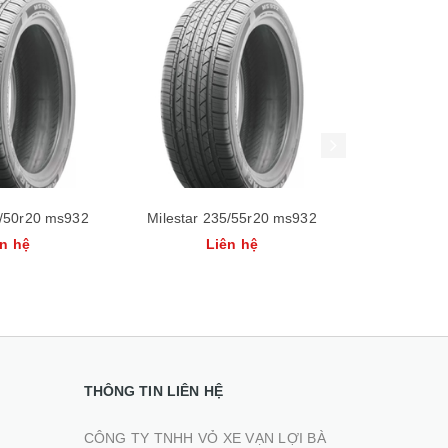
235/55r20 ms932
Milestar 255/55r19 ms932
Milestar
iên hệ
Liên hệ
THÔNG TIN LIÊN HỆ
CÔNG TY TNHH VỎ XE VẠN LỢI BÀ