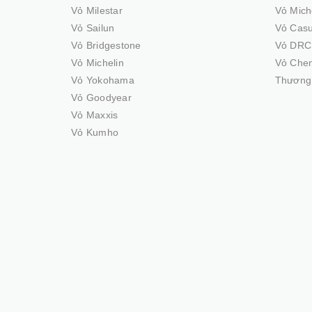
Vỏ Milestar
Vỏ Mich
Vỏ Sailun
Vỏ Cas
Vỏ Bridgestone
Vỏ DRC
Vỏ Michelin
Vỏ Che
Vỏ Yokohama
Thương 
Vỏ Goodyear
Vỏ Maxxis
Vỏ Kumho