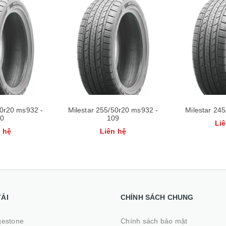
/50r20 ms932 -
Milestar 245/50r20 ms932
Milestar 
109
Liên hệ
L
ên hệ
TẢI
CHÍNH SÁCH CHUNG
gestone
Chính sách bảo mật