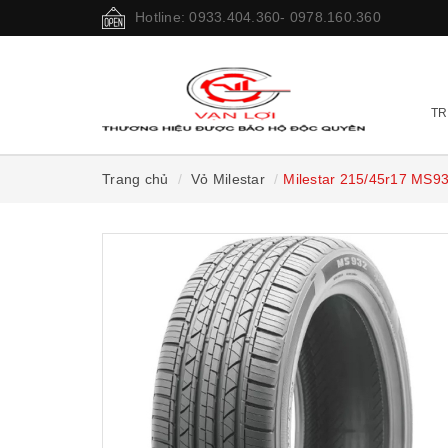
Hotline: 0933.404.360- 0978.160.360
TR
Trang chủ
Vỏ Milestar
Milestar 215/45r17 MS9