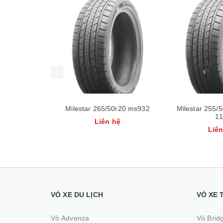
/50r20 ms932
Milestar 255/50r20 ms932 -
Milestar 255
110
n hệ
Liên hệ
Li
VỎ XE DU LỊCH
VỎ XE 
Vỏ Advenza
Vỏ Brid