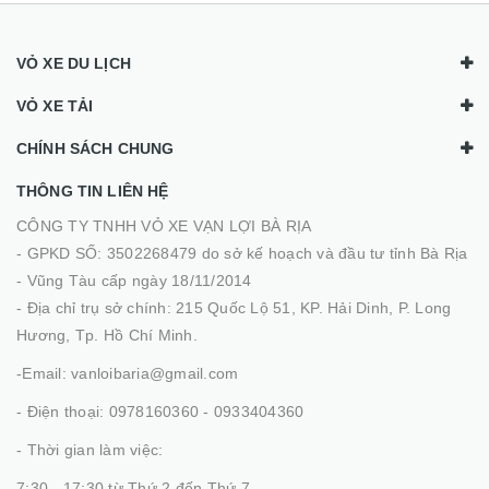
VỎ XE DU LỊCH
VỎ XE TẢI
CHÍNH SÁCH CHUNG
THÔNG TIN LIÊN HỆ
CÔNG TY TNHH VỎ XE VẠN LỢI BÀ RỊA
- GPKD SỐ: 3502268479 do sở kế hoạch và đầu tư tỉnh Bà Rịa
- Vũng Tàu cấp ngày 18/11/2014
- Địa chỉ trụ sở chính: 215 Quốc Lộ 51, KP. Hải Dinh, P. Long
Hương, Tp. Hồ Chí Minh.
-Email: vanloibaria@gmail.com
- Điện thoại: 0978160360 - 0933404360
- Thời gian làm việc:
7:30 - 17:30 từ Thứ 2 đến Thứ 7