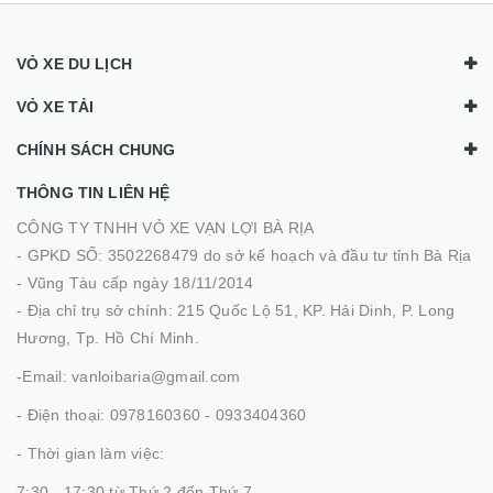
VỎ XE DU LỊCH
VỎ XE TẢI
CHÍNH SÁCH CHUNG
THÔNG TIN LIÊN HỆ
CÔNG TY TNHH VỎ XE VẠN LỢI BÀ RỊA
- GPKD SỐ: 3502268479 do sở kế hoạch và đầu tư tỉnh Bà Rịa
- Vũng Tàu cấp ngày 18/11/2014
- Địa chỉ trụ sở chính: 215 Quốc Lộ 51, KP. Hải Dinh, P. Long
Hương, Tp. Hồ Chí Minh.
-Email: vanloibaria@gmail.com
- Điện thoại: 0978160360 - 0933404360
- Thời gian làm việc:
7:30 - 17:30 từ Thứ 2 đến Thứ 7