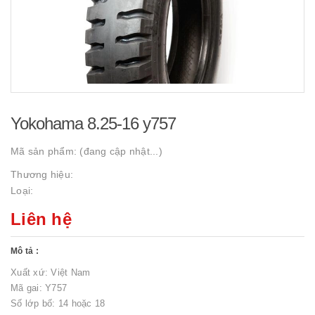
Yokohama 8.25-16 y757
Mã sản phẩm:
(đang cập nhật...)
Thương hiệu:
Loại:
Liên hệ
Mô tả :
Xuất xứ: Việt Nam
Mã gai: Y757
Số lớp bố: 14 hoặc 18