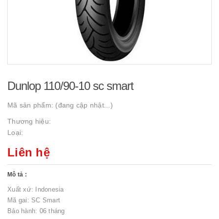
Dunlop 110/90-10 sc smart
Mã sản phẩm:
(đang cập nhật...)
Thương hiệu:
Loại:
Liên hệ
Mô tả :
Xuất xứ: Indonesia
Mã gai: SC Smart
Bảo hành: 06 tháng