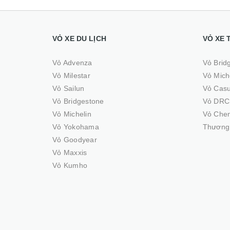
VỎ XE DU LỊCH
VỎ XE 
Vỏ Advenza
Vỏ Brid
Vỏ Milestar
Vỏ Mich
Vỏ Sailun
Vỏ Cas
Vỏ Bridgestone
Vỏ DRC
Vỏ Michelin
Vỏ Che
Vỏ Yokohama
Thương 
Vỏ Goodyear
Vỏ Maxxis
Vỏ Kumho