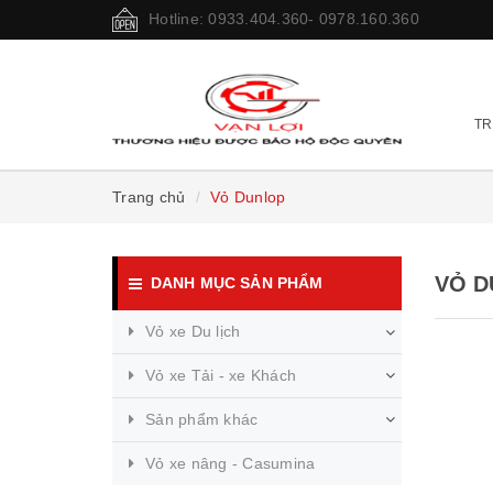
Hotline: 0933.404.360- 0978.160.360
TR
Trang chủ
Vỏ Dunlop
VỎ D
DANH MỤC SẢN PHẨM
Vỏ xe Du lịch
Vỏ xe Tải - xe Khách
Sản phẩm khác
Vỏ xe nâng - Casumina