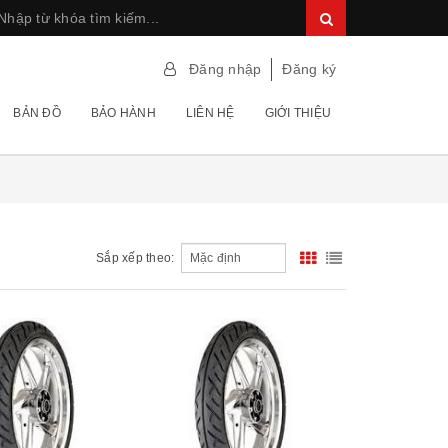
Đăng nhập
Đăng ký
BẢN ĐỒ
BẢO HÀNH
LIÊN HỆ
GIỚI THIỆU
Sắp xếp theo: