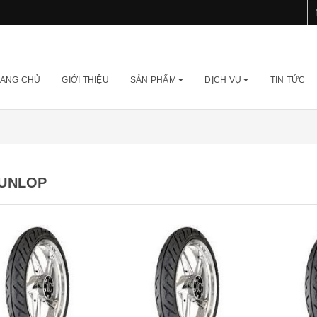
ANG CHỦ
GIỚI THIỆU
SẢN PHẨM
DỊCH VỤ
TIN TỨC
UNLOP