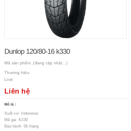
Dunlop 120/80-16 k330
Mã sản phẩm:
(đang cập nhật...)
Thương hiệu:
Loại:
Liên hệ
Mô tả :
Xuất xứ: Indonesia
Mã gai: K330
Bảo hành: 06 tháng